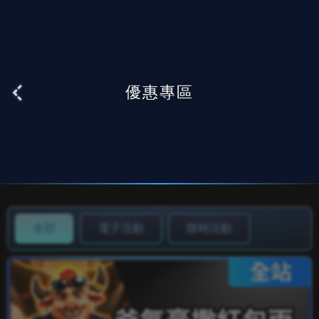
點擊
將AT99新增至主畫面
查看教學
今日不提醒
優惠專區
全部
電子活動
限時活動